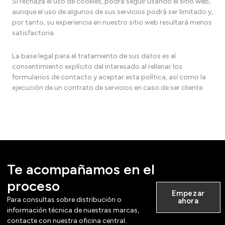
Si rechaza el uso de cookies, podrá seguir usando el sitio web,
aunque el uso de algunos de sus servicios podrá ser limitado y,
por tanto, su experiencia en nuestro sitio web resultará menos
satisfactoria.
La base legal para el tratamiento de sus datos es el
consentimiento explícito del interesado al rellenar los
formularios de contacto y aceptar esta política, así como la
ejecución de un contrato de servicios en caso de ser cliente.
Te acompañamos en el
proceso
Empezar
Para consultas sobre distribución o
ahora
información técnica de nuestras marcas,
contacte con nuestra oficina central.