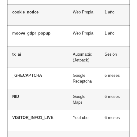
cookie_notice
Web Propia
1 año
T
c
moove_gdpr_popup
Web Propia
1 año
T
c
tk_ai
Automattic
Sesión
T
(Jetpack)
f
_GRECAPTCHA
Google
6 meses
S
Recaptcha
NID
Google
6 meses
F
Maps
m
VISITOR_INFO1_LIVE
YouTube
6 meses
A
v