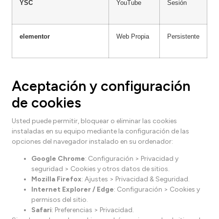
YSC
YouTube
Sesión
T
i
elementor
Web Propia
Persistente
T
E
Aceptación y configuración
de cookies
Usted puede permitir, bloquear o eliminar las cookies
instaladas en su equipo mediante la configuración de las
opciones del navegador instalado en su ordenador:
Google Chrome
: Configuración > Privacidad y
seguridad > Cookies y otros datos de sitios.
Mozilla Firefox
: Ajustes > Privacidad & Seguridad.
Internet Explorer / Edge
: Configuración > Cookies y
permisos del sitio.
Safari
: Preferencias > Privacidad.