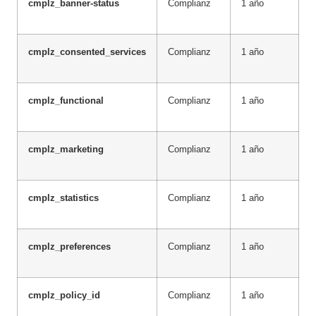
cmplz_banner-status
Complianz
1 año
T
s
cmplz_consented_services
Complianz
1 año
T
a
cmplz_functional
Complianz
1 año
T
c
cmplz_marketing
Complianz
1 año
T
c
cmplz_statistics
Complianz
1 año
T
c
cmplz_preferences
Complianz
1 año
T
c
cmplz_policy_id
Complianz
1 año
T
c