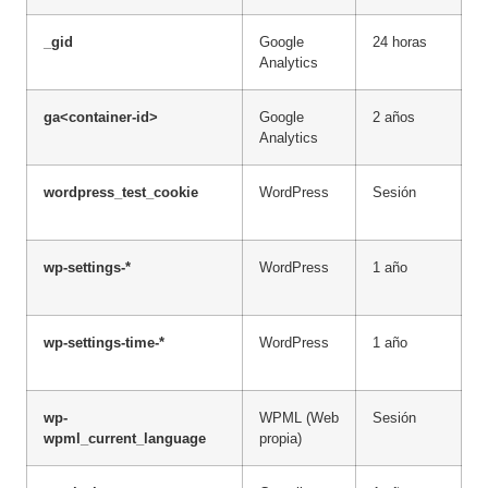
_gid
Google
24 horas
A
Analytics
u
ga<container-id>
Google
2 años
A
Analytics
G
wordpress_test_cookie
WordPress
Sesión
T
c
wp-settings-*
WordPress
1 año
P
d
wp-settings-time-*
WordPress
1 año
P
t
wp-
WPML (Web
Sesión
T
wpml_current_language
propia)
p